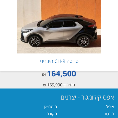
טויוטה CH-R היברידי
164,500
₪
מחירון: 169,990
₪
אפס קילומטר - יצרנים
אופל
סיטרואן
ב.מ.וו
סקודה