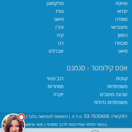
טויוטה
פולקסווגן
יונדאי
פורד
מאזדה
פיאט
מיצובישי
פיג'ו
ניסאן
קיה
סובארו
רנו
סיאט
שברולט
אפס קילומטר - סגמנט
קטנות
רכב פנאי
משפחתיות
מסחריות
שבעה מושבים
יוקרה
משפחתיות גדולות
התקשרו: 03-7630606
ט.ל.ח. | התמונות להמחשה בלבד | העסקה הינה
בכפוף למלאי ומתייחסת לרכב ספציפי |
תנאי שימוש