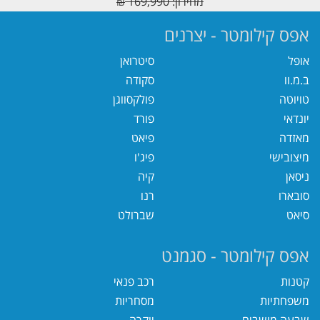
מחירון: 169,990
₪
אפס קילומטר - יצרנים
אופל
סיטרואן
ב.מ.וו
סקודה
טויוטה
פולקסווגן
יונדאי
פורד
מאזדה
פיאט
מיצובישי
פיג'ו
ניסאן
קיה
סובארו
רנו
סיאט
שברולט
אפס קילומטר - סגמנט
קטנות
רכב פנאי
משפחתיות
מסחריות